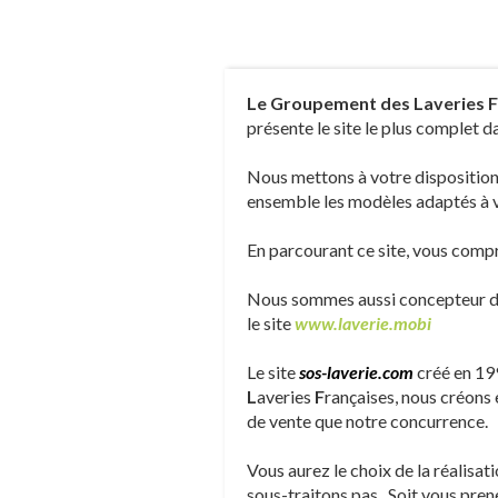
L
e
G
roupement des
L
averies
F
présente le site le plus complet 
Nous mettons à votre disposition 
ensemble les modèles adaptés à v
En parcourant ce site, vous compr
Nous sommes aussi concepteur de 
le site
www.laverie.mobi
Le site
sos-laverie.com
créé en 199
L
averies
F
rançaises, nous créons 
de vente que notre concurrence.
Vous aurez le choix de la réalisati
sous-traitons pas. Soit vous pren