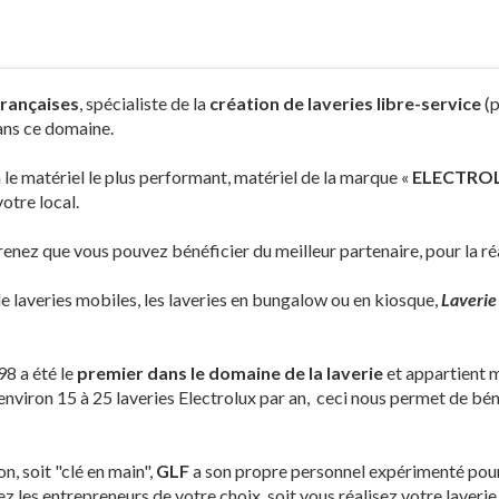
rançaises
, spécialiste de la
création de laveries libre-service
(p
dans ce domaine.
le matériel le plus performant, matériel de la marque «
ELECTRO
otre local.
enez que vous pouvez bénéficier du meilleur partenaire, pour la réa
laveries mobiles, les laveries en bungalow ou en kiosque,
Laverie
8 a été le
premier dans le domaine de la laverie
et appartient 
environ 15 à 25 laveries Electrolux par an, ceci nous permet de bén
on, soit "clé en main",
GLF
a son propre personnel expérimenté pour i
ez les entrepreneurs de votre choix, soit vous réalisez votre laver