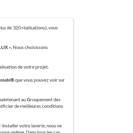
lus de 320 réalisations), vous
LUX
». Nous choisissons
lisation de votre projet.
mobi®
que vous pouvez voir sur
maintenant au
G
roupement des
éficier de meilleures conditions
nstaller votre laverie, nous ne
ie vous-même. Dans tous les cas